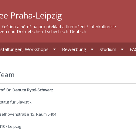
ee Praha-Leipzig
 čeština a němčina pro překlad a tlumočení / Interkulturelle
zen und Dolmetschen Tschechisch-Deutsch
staltungen, Workshops
Bewerbung
Studium
FA
Team
rof. Dr. Danuta Rytel-Schwarz
stitut für Slavistik
eethovenstraße 15, Raum 5404
4107 Leipzig