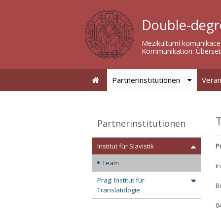
Double-degr
Mezikulturní komunikace:
Kommunikation: Überset
Partnerinstitutionen
Veran
Partnerinstitutionen
Institut für Slavistik
P
Team
In
Prag: Institut für
B
Translatologie
0