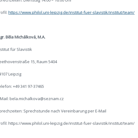
prechzeiten: Dienstag 14:00 – 16:00 Uhr
ofil:
https://www.philol.uni-leipzig.de/institut-fuer-slavistik/institut/team/
gr. Běla Michálková, M.A.
stitut für Slavistik
eethovenstraße 15, Raum 5404
4107 Leipzig
elefon: +49 341 97-37465
-Mail: bela.michalkova@seznam.cz
prechzeiten: Sprechstunde nach Vereinbarung per E-Mail
rofil: https://www.philol.uni-leipzig.de/institut-fuer-slavistik/institut/team/