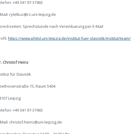
elefon: +49 341 97-37465
-Mail: rytelkuc@rz.uni-leipzig.de
prechzeiten: Sprechstunde nach Vereinbarung per E-Mail
ofil:
https://www.philol.uni-leipzig.de/institut-fuer-slavistik/institut/team/
r. Christof Heinz
stitut für Slavistik
eethovenstraße 15, Raum 5404
4107 Leipzig
elefon: +49 341 97-37465
-Mail: christof.heinz@uni-leipzig.de