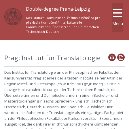
Double-degree Praha-Leipzig
Mezikulturní komunikace: čeština a němčina pro
překlad a tlumočení / Interkulturelle
Menu
Kommunikation: Übersetzen und Dolmetschen
Tschechisch-Deutsch
Prag: Institut für Translatologie
Das Institut für Translatologie an der Philosophischen Fakultät der
Karlsuniversität Prag ist eines der ältesten Institute seiner Art in der
Region Mittel- und Osteuropa (es wurde 1963 gegründet). Es ist die
einzige Hochschuleinrichtung in der Tschechischen Republik, die
Übersetzer:innen und Dolmetscher:innen in einem Bachelor- und
Masterstudiengang in sechs Sprachen – Englisch, Tschechisch,
Französisch, Deutsch, Russisch und Spanisch – ausbildet. Hier
werden – im Rahmen der Translatologie als einzigartiges Fachgebiet
an der Philosophischen Fakultät der Karlsuniversität – Expert:innen
ausgebildet, die dank ihrer (nicht nur sprachlichen) Kompetenzen