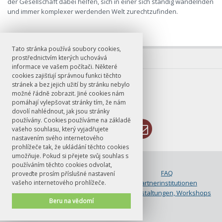
der Gesellschaft dabei helfen, sich in einer sich ständig wandelnden
und immer komplexer werdenden Welt zurechtzufinden.
Tato stránka používá soubory cookies,
prostřednictvím kterých uchovává
informace ve vašem počítači. Některé
cookies zajišťují správnou funkci těchto
E-mail
stránek a bez jejich užití by stránku nebylo
možné řádně zobrazit. Jiné cookies nám
ddprahaleipzig@ff.cuni.cz
pomáhají vylepšovat stránky tím, že nám
dovolí nahlédnout, jak jsou stránky
používány. Cookies používáme na základě
vašeho souhlasu, který vyjadřujete
nastavením svého internetového
prohlížeče tak, že ukládání těchto cookies
umožňuje. Pokud si přejete svůj souhlas s
© FF UK 2026
používáním těchto cookies odvolat,
Bewerbung
FAQ
proveďte prosím příslušné nastavení
vašeho internetového prohlížeče.
Kontakt
Partnerinstitutionen
Studium
Veranstaltungen, Workshops
Beru na vědomí