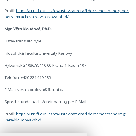
Profil:
https://utrl.ff.cuni.cz/cs/ustavkatedra/lide/zamestnanci/phdr-
petra-mrackova-vavrousova-ph-d/
Mgr. Věra Kloudová, Ph.D.
Ústav translatologie
Filozofická fakulta Univerzity Karlovy
Hybernská 1036/3, 110 00 Praha 1, Raum 107
Telefon: +420 221 619 535
E-Mail: vera.kloudova@ff.cuni.cz
Sprechstunde nach Vereinbarung per E-Mail
Profil:
https://utrl.ff.cuni.cz/cs/ustavkatedra/lide/zamestnanci/mgr-
vera-kloudova-ph-d/