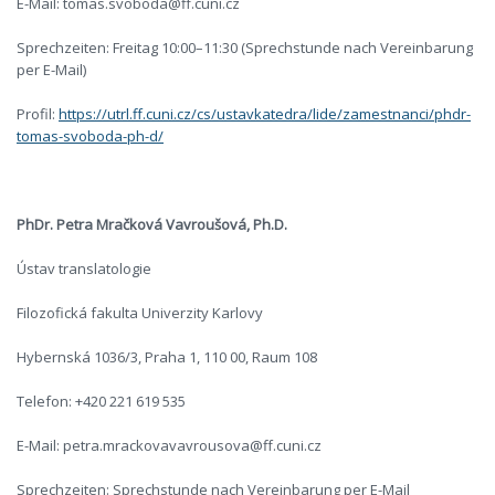
E-Mail: tomas.svoboda@ff.cuni.cz
Sprechzeiten: Freitag 10:00–11:30 (Sprechstunde nach Vereinbarung
per E-Mail)
Profil:
https://utrl.ff.cuni.cz/cs/ustavkatedra/lide/zamestnanci/phdr-
tomas-svoboda-ph-d/
PhDr. Petra Mračková Vavroušová, Ph.D.
Ústav translatologie
Filozofická fakulta Univerzity Karlovy
Hybernská 1036/3, Praha 1, 110 00, Raum 108
Telefon: +420 221 619 535
E-Mail: petra.mrackovavavrousova@ff.cuni.cz
Sprechzeiten: Sprechstunde nach Vereinbarung per E-Mail