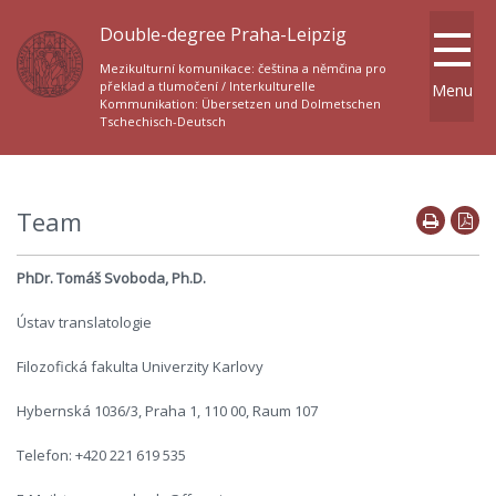
Double-degree Praha-Leipzig
Mezikulturní komunikace: čeština a němčina pro
překlad a tlumočení / Interkulturelle
Menu
Kommunikation: Übersetzen und Dolmetschen
Tschechisch-Deutsch
Team
PhDr. Tomáš Svoboda, Ph.D.
Ústav translatologie
Filozofická fakulta Univerzity Karlovy
Hybernská 1036/3, Praha 1, 110 00, Raum 107
Telefon: +420 221 619 535