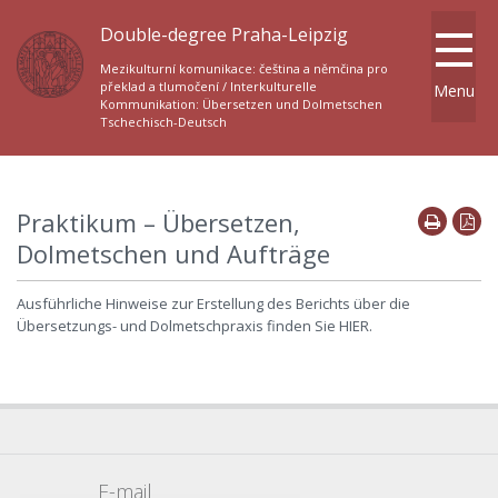
Double-degree Praha-Leipzig
Mezikulturní komunikace: čeština a němčina pro
překlad a tlumočení / Interkulturelle
Menu
Kommunikation: Übersetzen und Dolmetschen
Tschechisch-Deutsch
Praktikum – Übersetzen,
Dolmetschen und Aufträge
Ausführliche Hinweise zur Erstellung des Berichts über die
Übersetzungs- und Dolmetschpraxis finden Sie HIER.
E-mail