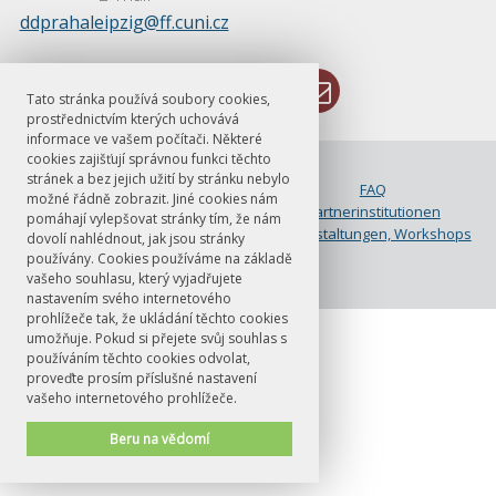
ddprahaleipzig@ff.cuni.cz
Tato stránka používá soubory cookies,
prostřednictvím kterých uchovává
informace ve vašem počítači. Některé
cookies zajišťují správnou funkci těchto
© FF UK 2026
stránek a bez jejich užití by stránku nebylo
Bewerbung
FAQ
možné řádně zobrazit. Jiné cookies nám
Kontakt
Partnerinstitutionen
pomáhají vylepšovat stránky tím, že nám
Studium
Veranstaltungen, Workshops
dovolí nahlédnout, jak jsou stránky
používány. Cookies používáme na základě
vašeho souhlasu, který vyjadřujete
nastavením svého internetového
prohlížeče tak, že ukládání těchto cookies
umožňuje. Pokud si přejete svůj souhlas s
používáním těchto cookies odvolat,
proveďte prosím příslušné nastavení
vašeho internetového prohlížeče.
Beru na vědomí