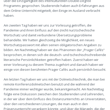
über die Einzigartigkeit des interkulturellen Double-Degree
Programms gesprochen. Studierende haben auch Erfahrungen aus
dem Online-Unterricht mitgeteilt, den Einige im Ausland verbracht
haben.
Am zweiten Tag haben wir uns zur Vorlesung getroffen, die
Pandemie und ihren Einfluss auf den (nicht nur) tschechische
Wortschatz und damit verbundene Übersetzungsprobleme
behandelte. Wir hatten gleichzeitig die Möglichkeit, ein neues
Wortschatzpasswort mit allen seinen obligatorischen Angaben zu
bilden. Am Nachmittag haben wir das Phänomen der „Prager Cafés“
besprochen, in denen sich die deutsch- und tschechischschreibende
literarische Persönlichkeiten getroffen haben. Zuerst haben wir
einer Vorlesung zu diesem Thema zugehört und danach haben wir
einige von diesen berühmten Prager Cafés auch persönlich besucht.
Am letzten Tag haben wir uns mit der Dolmetschtechnik, die man bei
remote Konferenzdolmetschen benutzt und die während der
Pandemie immer wichtiger wurde, bekanntgemacht. Am Nachmittag
folgte eine Diskussion zwischen den Studierenden und Lehrenden,
in der wir über dem Einfluss des Distanzunterrichts an Universitäten,
über den verschiedenen Lösungen, die man auch in den
Präsenzunterricht verankern könnte, und über die Mängeln, die der