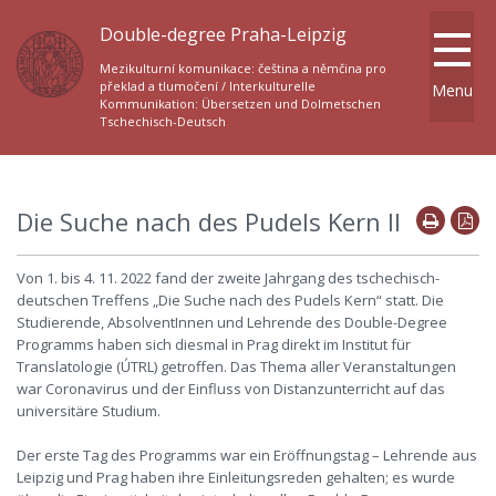
Double-degree Praha-Leipzig
Mezikulturní komunikace: čeština a němčina pro
překlad a tlumočení / Interkulturelle
Menu
Kommunikation: Übersetzen und Dolmetschen
Tschechisch-Deutsch
Die Suche nach des Pudels Kern II
Von 1. bis 4. 11. 2022 fand der zweite Jahrgang des tschechisch-
deutschen Treffens „Die Suche nach des Pudels Kern“ statt. Die
Studierende, AbsolventInnen und Lehrende des Double-Degree
Programms haben sich diesmal in Prag direkt im Institut für
Translatologie (ÚTRL) getroffen. Das Thema aller Veranstaltungen
war Coronavirus und der Einfluss von Distanzunterricht auf das
universitäre Studium.
Der erste Tag des Programms war ein Eröffnungstag – Lehrende aus
Leipzig und Prag haben ihre Einleitungsreden gehalten; es wurde