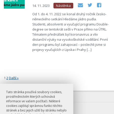
14. 11. 2023
Nástěnka
Od 1. do 4. 11. 2022 se konal druhý ročník česko-
německého setkání Hledáme jádro pudla.
Studenti, absolventi a vyučující programu Double-
degree se tentokrát sešli v Praze přímo na ÚTRL.
Tématem přednášek byl koronavirus a vliv
distanční výuky na vysokoškolské vzdělání. První
den programu byl zahajovací – poslechli jsme si
projevy vyučujících z Lipska i Prahy […]
1
2
Další »
Stránkování
Tato stránka používá soubory cookies,
prostřednictvím kterých uchovává
informace ve vašem počítači. Některé
cookies zajišťují správnou funkci těchto
E-mail
stránek a bez jejich užití by stránku nebylo