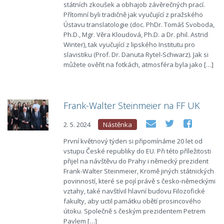
státních zkoušek a obhajob závěrečných prací.
Přítomní byli tradičně jak vyučující z pražského
Ústavu translatologie (doc. PhDr. Tomáš Svoboda,
Ph.D., Mgr. Věra Kloudová, Ph.D. a Dr. phil. Astrid
Winter), tak vyučující z lipského Institutu pro
slavistiku (Prof. Dr. Danuta Rytel-Schwarz). Jak si
můžete ověřit na fotkách, atmosféra byla jako […]
Frank-Walter Steinmeier na FF UK
2. 5. 2024
Nástěnka
První květnový týden si připomínáme 20 let od
vstupu České republiky do EU. Při této příležitosti
přijel na návštěvu do Prahy i německý prezident
Frank-Walter Steinmeier, Kromě jiných státnických
povinností, které se pojí právě s česko-německými
vztahy, také navštívil hlavní budovu Filozofické
fakulty, aby uctil památku obětí prosincového
útoku. Společně s českým prezidentem Petrem
Pavlem […]