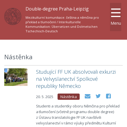
Double-degree Praha-Leipzig
Mezikulturní komunikace: čeština a němčina pro
překlad a tlumočení / Interkulturelle
Menu
Kommunikation: Übersetzen und Dolmetschen
Tschechisch-Deutsch
Nástěnka
Studující FF UK absolvovali exkurzi
na Velvyslanectví Spolkové
republiky Německo
20. 5. 2025
Nástěnka
Studenti a studentky oboru Němčina pro překlad
a tlumočení (včetně programu double degree)
z Ústavu translatologie FF UK navštívili
velvyslanectví v rámci výuky předmětu Kulturní