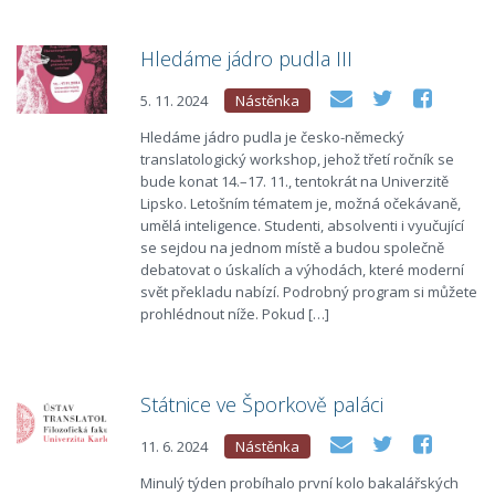
Hledáme jádro pudla III
5. 11. 2024
Nástěnka
Hledáme jádro pudla je česko-německý
translatologický workshop, jehož třetí ročník se
bude konat 14.–17. 11., tentokrát na Univerzitě
Lipsko. Letošním tématem je, možná očekávaně,
umělá inteligence. Studenti, absolventi i vyučující
se sejdou na jednom místě a budou společně
debatovat o úskalích a výhodách, které moderní
svět překladu nabízí. Podrobný program si můžete
prohlédnout níže. Pokud […]
Státnice ve Šporkově paláci
11. 6. 2024
Nástěnka
Minulý týden probíhalo první kolo bakalářských