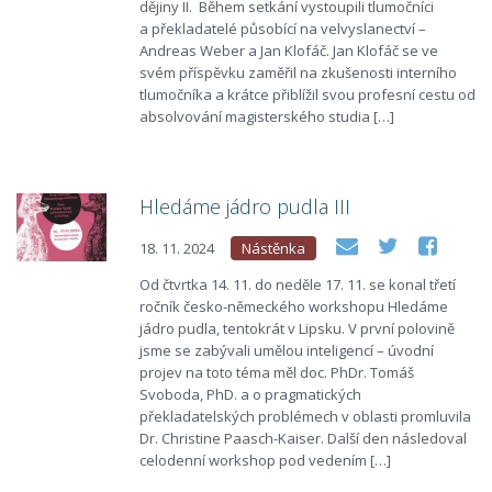
dějiny II. Během setkání vystoupili tlumočníci
a překladatelé působící na velvyslanectví –
Andreas Weber a Jan Klofáč. Jan Klofáč se ve
svém příspěvku zaměřil na zkušenosti interního
tlumočníka a krátce přiblížil svou profesní cestu od
absolvování magisterského studia […]
Hledáme jádro pudla III
18. 11. 2024
Nástěnka
Od čtvrtka 14. 11. do neděle 17. 11. se konal třetí
ročník česko-německého workshopu Hledáme
jádro pudla, tentokrát v Lipsku. V první polovině
jsme se zabývali umělou inteligencí – úvodní
projev na toto téma měl doc. PhDr. Tomáš
Svoboda, PhD. a o pragmatických
překladatelských problémech v oblasti promluvila
Dr. Christine Paasch-Kaiser. Další den následoval
celodenní workshop pod vedením […]