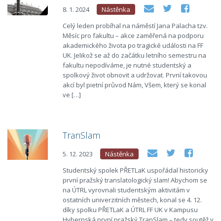
8. 1. 2024
Nástěnka
Celý leden probíhal na náměstí Jana Palacha tzv.
Měsíc pro fakultu –⁠ akce zaměřená na podporu
akademického života po tragické události na FF
UK. Jelikož se až do začátku letního semestru na
fakultu nepodíváme, je nutné studentský a
spolkový život obnovit a udržovat. První takovou
akcí byl pietní průvod Nám, Všem, který se konal
ve […]
TranSlam
5. 12. 2023
Nástěnka
Studentský spolek PŘETLaK uspořádal historicky
první pražský translatologický slam! Abychom se
na ÚTRL vyrovnali studentským aktivitám v
ostatních univerzitních městech, konal se 4. 12.
díky spolku PŘETLaK a ÚTRL FF UK v Kampusu
Hybernská první pražský TranSlam –⁠ tedy soutěž v