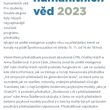
humanitních věd.
Pro studenty
Double‑degree
byly nejspíš
nejzajímavější
součástí
programu
přednášky
týkající se umělé inteligence a jejího vlivu na překládání, které se
konaly na půdě Šporkova paláce ve středu 15. 11. od 16 do 18 hod.
Všemi třemi přednáškami provázeli absolventi ÚTRL Ondřej Hrách a
Anna Štádlerová. V první části „Obecný úvod do umělé inteligence
(AI)“ nám Ondřej Hrách vyložil podstatu fungování AI – jak se vyvíjela,
kde sbírá informace, jak se trénuje a rozvíjí. Navazovala přednáška
„Od strojových překladačů ke generátorům textu“, ve které jsme se
seznámili jak se staršími, notoricky známými překladači (Google
Translate), tak i s nejrůznějšími moderními jazykovými modely, jako je
ChatGPT. V poslední přednášce „Zkušenosti s AI v překladatelské
praxi“ nám Anna Štádlerová ukázala, k čemu ve svých překladech
beletrie jazykové modely používá a v čem by mohly být při správném
používání překladatelům nápomocné. Přednáškové odpoledne