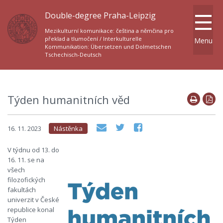
Double-degree Praha-Leipzig
Mezikulturní komunikace: čeština a němčina pro
překlad a tlumočení / Interkulturelle
Menu
Kommunikation: Übersetzen und Dolmetschen
Tschechisch-Deutsch
Týden humanitních věd
16. 11. 2023
Nástěnka
V týdnu od 13. do
16. 11. se na
všech
filozofických
fakultách
univerzit v České
republice konal
Týden