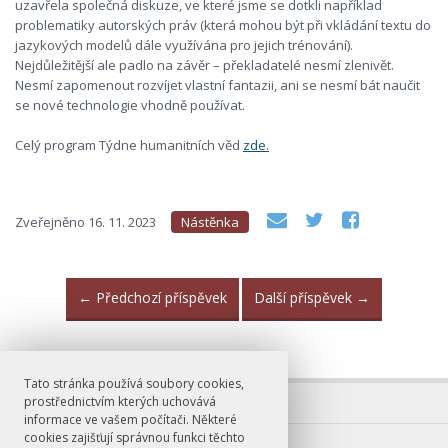
uzavřela společná diskuze, ve které jsme se dotkli například
problematiky autorských práv (která mohou být při vkládání textu do
jazykových modelů dále využívána pro jejich trénování).
Nejdůležitější ale padlo na závěr – překladatelé nesmí zlenivět.
Nesmí zapomenout rozvíjet vlastní fantazii, ani se nesmí bát naučit
se nové technologie vhodně používat.
Celý program Týdne humanitních věd
zde.
Zveřejněno
16. 11. 2023
Nástěnka
←
Předchozí příspěvek
Další příspěvek
→
Tato stránka používá soubory cookies,
prostřednictvím kterých uchovává
informace ve vašem počítači. Některé
cookies zajišťují správnou funkci těchto