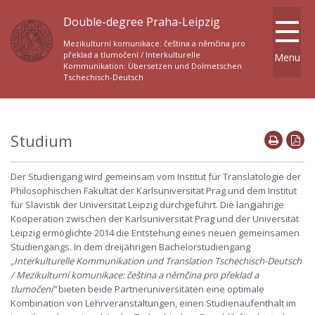
Double-degree Praha-Leipzig
Mezikulturní komunikace: čeština a němčina pro
překlad a tlumočení / Interkulturelle
Menu
Kommunikation: Übersetzen und Dolmetschen
Tschechisch-Deutsch
Studium
Der Studiengang wird gemeinsam vom Institut für Translatologie der
Philosophischen Fakultät der Karlsuniversität Prag und dem Institut
für Slavistik der Universität Leipzig durchgeführt. Die langjährige
Kooperation zwischen der Karlsuniversität Prag und der Universität
Leipzig ermöglichte 2014 die Entstehung eines neuen gemeinsamen
Studiengangs. In dem dreijährigen Bachelorstudiengang
„Interkulturelle Kommunikation und Translation Tschechisch-Deutsch
/ Mezikulturní komunikace: čeština a němčina pro překlad a
tlumočení“
bieten beide Partneruniversitäten eine optimale
Kombination von Lehrveranstaltungen, einen Studienaufenthalt im