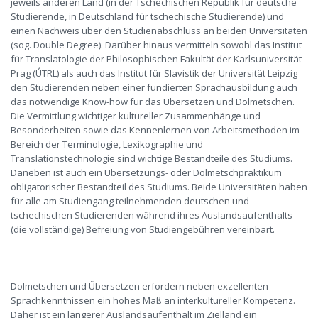
jeweils anderen Land (in der Tschechischen Republik für deutsche
Studierende, in Deutschland für tschechische Studierende) und
einen Nachweis über den Studienabschluss an beiden Universitäten
(sog. Double Degree). Darüber hinaus vermitteln sowohl das Institut
für Translatologie der Philosophischen Fakultät der Karlsuniversität
Prag (ÚTRL) als auch das Institut für Slavistik der Universität Leipzig
den Studierenden neben einer fundierten Sprachausbildung auch
das notwendige Know-how für das Übersetzen und Dolmetschen.
Die Vermittlung wichtiger kultureller Zusammenhänge und
Besonderheiten sowie das Kennenlernen von Arbeitsmethoden im
Bereich der Terminologie, Lexikographie und
Translationstechnologie sind wichtige Bestandteile des Studiums.
Daneben ist auch ein Übersetzungs- oder Dolmetschpraktikum
obligatorischer Bestandteil des Studiums. Beide Universitäten haben
für alle am Studiengang teilnehmenden deutschen und
tschechischen Studierenden während ihres Auslandsaufenthalts
(die vollständige) Befreiung von Studiengebühren vereinbart.
Dolmetschen und Übersetzen erfordern neben exzellenten
Sprachkenntnissen ein hohes Maß an interkultureller Kompetenz.
Daher ist ein längerer Auslandsaufenthalt im Zielland ein