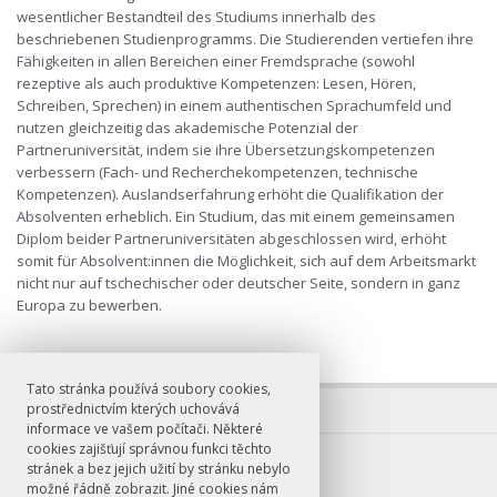
wesentlicher Bestandteil des Studiums innerhalb des
beschriebenen Studienprogramms. Die Studierenden vertiefen ihre
Fähigkeiten in allen Bereichen einer Fremdsprache (sowohl
rezeptive als auch produktive Kompetenzen: Lesen, Hören,
Schreiben, Sprechen) in einem authentischen Sprachumfeld und
nutzen gleichzeitig das akademische Potenzial der
Partneruniversität, indem sie ihre Übersetzungskompetenzen
verbessern (Fach- und Recherchekompetenzen, technische
Kompetenzen). Auslandserfahrung erhöht die Qualifikation der
Absolventen erheblich. Ein Studium, das mit einem gemeinsamen
Diplom beider Partneruniversitäten abgeschlossen wird, erhöht
somit für Absolvent:innen die Möglichkeit, sich auf dem Arbeitsmarkt
nicht nur auf tschechischer oder deutscher Seite, sondern in ganz
Europa zu bewerben.
Tato stránka používá soubory cookies,
prostřednictvím kterých uchovává
informace ve vašem počítači. Některé
cookies zajišťují správnou funkci těchto
E-mail
stránek a bez jejich užití by stránku nebylo
možné řádně zobrazit. Jiné cookies nám