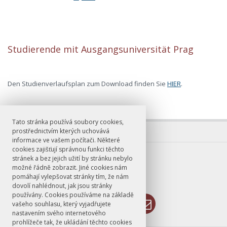
Studierende mit Ausgangsuniversität Prag
Den Studienverlaufsplan zum Download finden Sie
HIER
.
Tato stránka používá soubory cookies,
prostřednictvím kterých uchovává
informace ve vašem počítači. Některé
cookies zajišťují správnou funkci těchto
E-mail
stránek a bez jejich užití by stránku nebylo
možné řádně zobrazit. Jiné cookies nám
ddprahaleipzig@ff.cuni.cz
pomáhají vylepšovat stránky tím, že nám
dovolí nahlédnout, jak jsou stránky
používány. Cookies používáme na základě
vašeho souhlasu, který vyjadřujete
nastavením svého internetového
prohlížeče tak, že ukládání těchto cookies