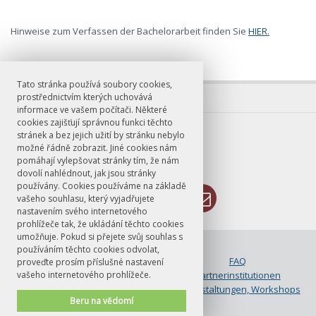
Hinweise zum Verfassen der Bachelorarbeit finden Sie
HIER
.
Tato stránka používá soubory cookies,
prostřednictvím kterých uchovává
informace ve vašem počítači. Některé
cookies zajišťují správnou funkci těchto
E-mail
stránek a bez jejich užití by stránku nebylo
možné řádně zobrazit. Jiné cookies nám
ddprahaleipzig@ff.cuni.cz
pomáhají vylepšovat stránky tím, že nám
dovolí nahlédnout, jak jsou stránky
používány. Cookies používáme na základě
vašeho souhlasu, který vyjadřujete
nastavením svého internetového
prohlížeče tak, že ukládání těchto cookies
umožňuje. Pokud si přejete svůj souhlas s
© FF UK 2026
používáním těchto cookies odvolat,
Bewerbung
FAQ
proveďte prosím příslušné nastavení
vašeho internetového prohlížeče.
Kontakt
Partnerinstitutionen
Studium
Veranstaltungen, Workshops
Beru na vědomí