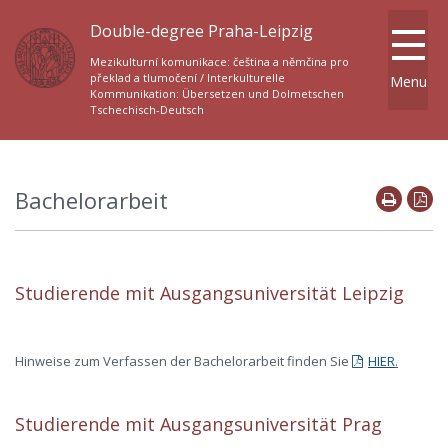
Double-degree Praha-Leipzig
Mezikulturní komunikace: čeština a němčina pro
překlad a tlumočení / Interkulturelle
Menu
Kommunikation: Übersetzen und Dolmetschen
Tschechisch-Deutsch
Bachelorarbeit
Studierende mit Ausgangsuniversität Leipzig
Hinweise zum Verfassen der Bachelorarbeit finden Sie
HIER
.
Studierende mit Ausgangsuniversität Prag